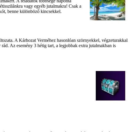
almakért. A feladatok többsége naponta
 fétisszilánkra vagy egyéb jutalmakra! Csak a
dikót, benne különböző kincsekkel.
áltozata. A Kárhozat Verméhez hasonlóan szörnyekkel, végzeturakkal
 rád. Az esemény 3 hétig tart, a legjobbak extra jutalmakban is