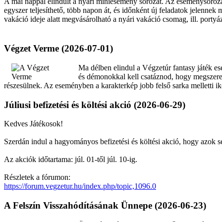
A mai nappal elindult a nyári miniesemény sorozat. Az eseménysoroza
egyszer teljesíthető, több napon át, és időnként új feladatok jelennek 
vakáció ideje alatt megvásárolható a nyári vakáció csomag, ill. porty
Végzet Verme (2026-07-01)
Ma délben elindul a Végzetúr fantasy játék 
és démonokkal kell csatáznod, hogy megszerezhe
részesülnek. Az eseményben a karakterkép jobb felső sarka melletti iko
Júliusi befizetési és költési akció (2026-06-29)
Kedves Játékosok!
Szerdán indul a hagyományos befizetési és költési akció, hogy azok se
Az akciók időtartama: júl. 01-től júl. 10-ig.
Részletek a fórumon:
https://forum.vegzetur.hu/index.php/topic,1096.0
A Felszín Visszahódításának Ünnepe (2026-06-23)