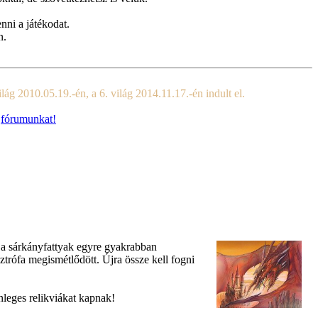
nni a játékodat.
n.
lág 2010.05.19.-én, a 6. világ 2014.11.17.-én indult el.
g
fórumunkat!
, a sárkányfattyak egyre gyakrabban
trófa megismétlődött. Újra össze kell fogni
nleges relikviákat kapnak!