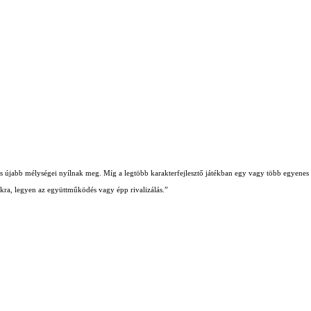
b és újabb mélységei nyílnak meg. Míg a legtöbb karakterfejlesztő játékban egy vagy több egyenes ú
iókra, legyen az együttműködés vagy épp rivalizálás.”