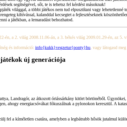
rdések segítségével, sőt, te is tehetsz fel kérdést másoknak!
játék világgal, a többi játékos nem tud elpusztítani vagy lehetetlenné te
rengeteg kihívással, kalanddal kecsegtet a fejlesztéseknek köszönhetőe
enni a játékban, a lemaradást behozhatod.
-én, a 2. világ 2008.11.06-án, a 3. békés világ 2009.01.29-én, az 5. vi
tség és információ:
info{kukk}vegzetur{ponty}hu
, vagy látogasd me
átékok új generációja
ttya, Landragór, az átkozott óriássárkány kitört börtönéből. Ügynökei
en, ahogy energiacsóvákat fókuszálnak a pylonokon keresztül. A katasz
lj fel a kíméletlen csatára, amelyben a legbátrabb hősök jutalmul külö