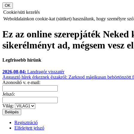
Cookie/süti kezelés
Weboldalainkon cookie-kat (sütiket) használunk, hogy személyre szóló
Ez az online szerepjáték Neked 
sikerélményt ad, mégsem vesz el
Legfrissebb hírünk
2026-08-04:
Landragór visszatér
Aggasztó hírek érkeznek északról: Zarknod mágikusan bebörtönzött fa
Azonosító v. e-mail:
Jelszó:
Világ:
Regisztráció
Elfelejtett jelszó