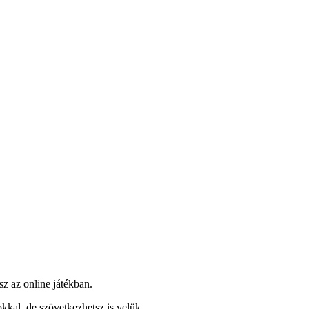
sz az online játékban.
kkal, de szövetkezhetsz is velük.