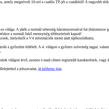
a, amely megnöveli 10-zel a csatlós TP-jét a csatákból! A nagyobb térki
4-es világa. A játék a normál sebesség háromszorosával fut (háromszor g
zetéskor a normál őskő mennyiség többszörösét kapod!
yesek, melyekről a V4 információk menü alatt tájékozódhatsz.
jesíti a győzelmi feltételt. A 4. világon a győztes szövetség tagjai, va
.
sik világon levő, azonos e-mail címen regisztrált karakterének, vagy át
lfelejtetted a jelszavadat,
itt kérhetsz újat
.